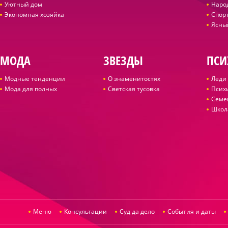
Уютный дом
Наро
Экономная хозяйка
Спор
Ясны
МОДА
ЗВЕЗДЫ
ПСИ
Модные тенденции
О знаменитостях
Леди 
Мода для полных
Светская тусовка
Псих
Семе
Школ
Меню
Консультации
Суд да дело
События и даты