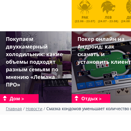
РАК
ЛЕВ
Д
(22.06 - 23.07)
(24.07 - 23.08)
(24.08 
Покупаем
Покер онлайн на
двухкамерный
Андроид: как
холодильник: какие
скачать и
объемы подходят
установить клиент
разным семьям по
мнению «Лемана
ПРО»
Дом
Отдых
Главная
/
Новости
/
Смазка кондомов уменьшает количество