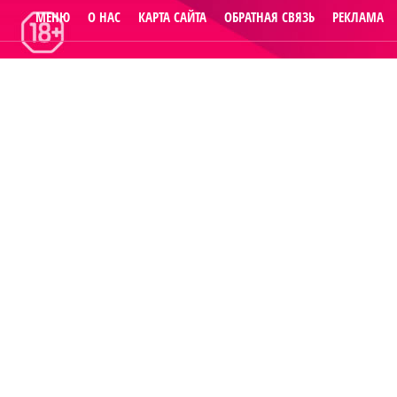
МЕНЮ
О НАС
КАРТА САЙТА
ОБРАТНАЯ СВЯЗЬ
РЕКЛАМА
© 2014
Raut.ru
.