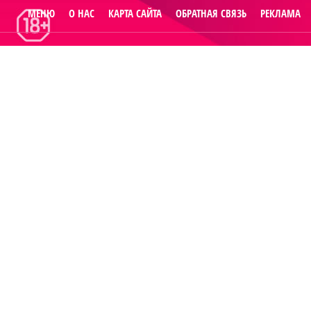
МЕНЮ
О НАС
КАРТА САЙТА
ОБРАТНАЯ СВЯЗЬ
РЕКЛАМА
© 2014
Raut.ru
.