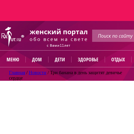
МЕНЮ
ДОМ
ДЕТИ
ЗДОРОВЬЕ
ОТДЫХ
Главная
/
Новости
/
Три банана в день защитят девичье
сердце