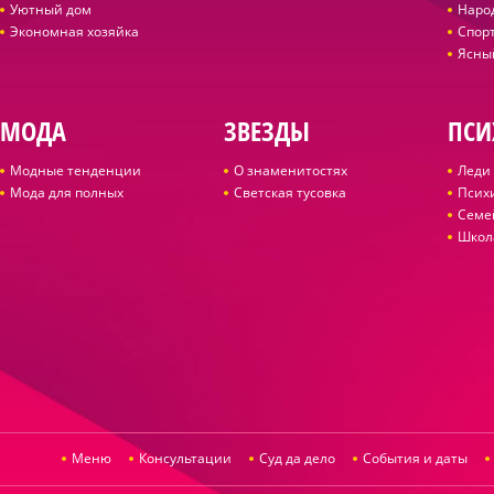
Уютный дом
Наро
Экономная хозяйка
Спор
Ясны
МОДА
ЗВЕЗДЫ
ПСИ
Модные тенденции
О знаменитостях
Леди 
Мода для полных
Светская тусовка
Псих
Семе
Школ
Меню
Консультации
Суд да дело
События и даты