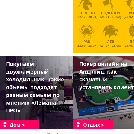
КОЗЕРОГ
ВОДОЛЕЙ
Р
(22.12 - 20.01)
(21.01 - 19.02)
(20.02 
РАК
ЛЕВ
Д
(22.06 - 23.07)
(24.07 - 23.08)
(24.08 
Покупаем
Покер онлайн на
двухкамерный
Андроид: как
холодильник: какие
скачать и
объемы подходят
установить клиент
разным семьям по
мнению «Лемана
ПРО»
Дом
Отдых