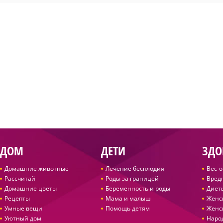
ДОМ
ДЕТИ
ЗДО
Домашние животные
Лечение бесплодия
Вес-
Рассчитай
Роды за границей
Вред
Домашние цветы
Беременность и роды
Диет
Рецепты
Мама и малыш
Женс
Умные вещи
Помощь детям
Женс
Уютный дом
Наро