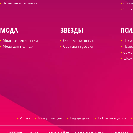
Экономная хозяйка
Спор
Ясны
МОДА
ЗВЕЗДЫ
ПСИ
Модные тенденции
О знаменитостях
Леди 
Мода для полных
Светская тусовка
Псих
Семе
Школ
Меню
Консультации
Суд да дело
События и даты