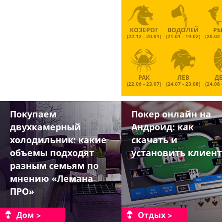
КОЗЕРОГ
ВОДОЛЕЙ
Р
(22.12 - 20.01)
(21.01 - 19.02)
(20.02 
РАК
ЛЕВ
Д
(22.06 - 23.07)
(24.07 - 23.08)
(24.08 
Покупаем
Покер онлайн на
двухкамерный
Андроид: как
холодильник: какие
скачать и
объемы подходят
установить клиент
разным семьям по
мнению «Лемана
ПРО»
Дом
Отдых