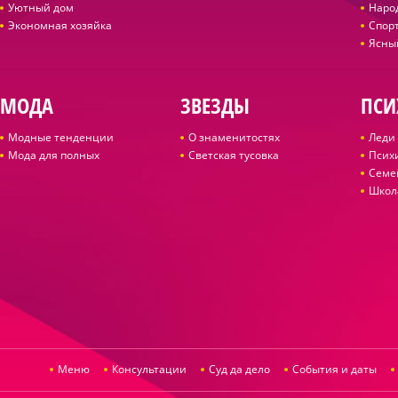
Уютный дом
Наро
Экономная хозяйка
Спор
Ясны
МОДА
ЗВЕЗДЫ
ПСИ
Модные тенденции
О знаменитостях
Леди 
Мода для полных
Светская тусовка
Псих
Семе
Школ
Меню
Консультации
Суд да дело
События и даты