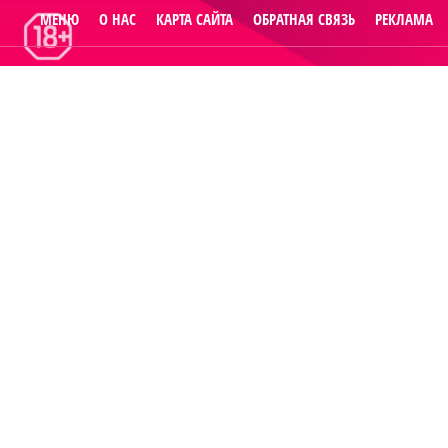
МЕНЮ
О НАС
КАРТА САЙТА
ОБРАТНАЯ СВЯЗЬ
РЕКЛАМА
© 2014
Raut.ru
.