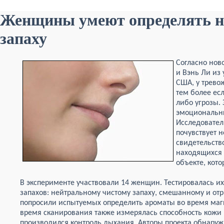
Женщины умеют определять н
запаху
Согласно нов
и Вэнь Ли из
США, у трево
тем более ес
либо угрозы.
эмоциональны
Исследовател
почувствует н
свидетельств
находящихся 
объекте, кот
В эксперименте участвовали 14 женщин. Тестировалась их
запахов: нейтральному чистому запаху, смешанному и от
попросили испытуемых определить ароматы во время маг
время сканирования также измерялась способность кожи п
производился контроль дыхания. Авторы проекта обнаружи