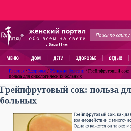
МЕНЮ
ДОМ
ДЕТИ
ЗДОРОВЬЕ
ОТДЫХ
Главная
/
Здоровье
/
Женские болезни
/
Грейпфрутовый сок:
польза для онкологических больных
Грейпфрутовый сок: польза д
больных
Грейпфрутовый сок
, как д
взаимодействии с многочи
Однако кажется он также м