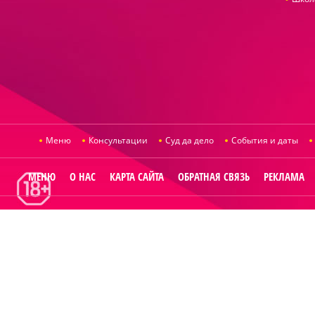
Меню
Консультации
Суд да дело
События и даты
МЕНЮ
О НАС
КАРТА САЙТА
ОБРАТНАЯ СВЯЗЬ
РЕКЛАМА
© 2014
Raut.ru
.