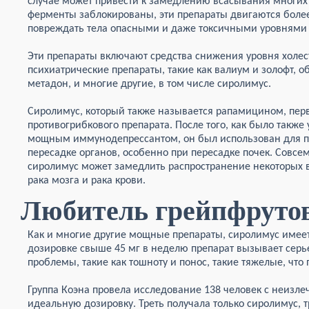
случае может привести к замедлению всасывания многих л
ферменты заблокированы, эти препараты двигаются более
повреждать тела опасными и даже токсичными уровнями 
Эти препараты включают средства снижения уровня холес
психиатрические препараты, такие как валиум и золофт, 
метадон, и многие другие, в том числе сиролимус.
Сиролимус, который также называется рапамицином, перв
противогрибкового препарата. После того, как было также 
мощным иммунодепрессантом, он был использован для п
пересадке органов, особенно при пересадке почек. Совсе
сиролимус может замедлить распространение некоторых 
рака мозга и рака крови.
Любитель грейпфруто
Как и многие другие мощные препараты, сиролимус имее
дозировке свыше 45 мг в неделю препарат вызывает сер
проблемы, такие как тошноту и понос, такие тяжелые, чт
Группа Коэна провела исследование 138 человек с неизл
идеальную дозировку. Треть получала только сиролимус, 