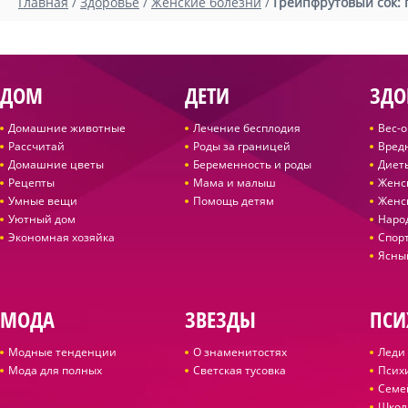
Главная
/
Здоровье
/
Женские болезни
/
Грейпфрутовый сок: 
ДОМ
ДЕТИ
ЗДО
Домашние животные
Лечение бесплодия
Вес-
Рассчитай
Роды за границей
Вред
Домашние цветы
Беременность и роды
Диет
Рецепты
Мама и малыш
Женс
Умные вещи
Помощь детям
Женс
Уютный дом
Наро
Экономная хозяйка
Спор
Ясны
МОДА
ЗВЕЗДЫ
ПСИ
Модные тенденции
О знаменитостях
Леди 
Мода для полных
Светская тусовка
Псих
Семе
Школ