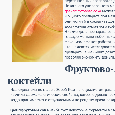
перспективных препаратов д
Чикагского университета м
грейпфрутового сока
может 
мощного препарата под наз
они могли бы сократить доз
достижения желаемого эффе
Низкие дозы препарата озн
гораздо меньше побочных эф
механизм сможет работать 
что надеются исследователи
препараты в меньших дозах
позволяя экономить деньги
Фруктово-
коктейли
Исследователи во главе с Эзрой Коэн, специалистом рака 
изучили фармакологические свойства, которые делают со
когда принимается с отпускаемыми по рецепту врача лека
Грейпфрутовый сок
ингибирует некоторые ферменты в ст