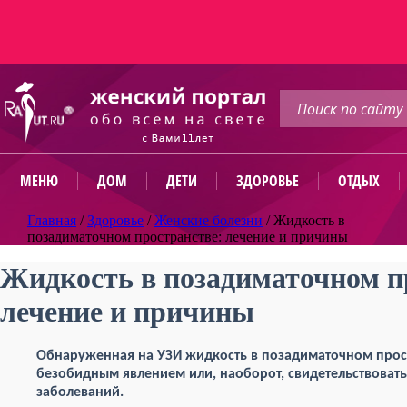
МЕНЮ
ДОМ
ДЕТИ
ЗДОРОВЬЕ
ОТДЫХ
Главная
/
Здоровье
/
Женские болезни
/
Жидкость в
позадиматочном пространстве: лечение и причины
Жидкость в позадиматочном п
лечение и причины
Обнаруженная на УЗИ жидкость в позадиматочном прос
безобидным явлением или, наоборот, свидетельствоват
заболеваний.