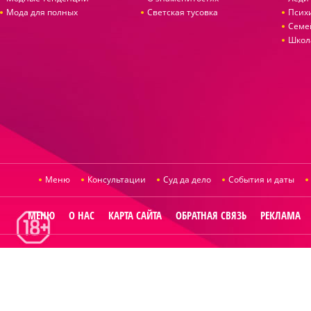
Мода для полных
Светская тусовка
Псих
Семе
Школ
Меню
Консультации
Суд да дело
События и даты
МЕНЮ
О НАС
КАРТА САЙТА
ОБРАТНАЯ СВЯЗЬ
РЕКЛАМА
© 2014
Raut.ru
.