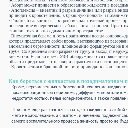
· Аборт может привести к образованию жидкости в позадим
· Апоплексия – внезапный разрыв яичника или разрыв энд
приводит к кровотечению, в брюшную полость и позадимат
· Гнойный сальпингит - острый воспалительный процесс пр
последствие венерического заболевания – гонореи. При эт
скапливаться и в позадиматочном пространстве.
· Внематочная беременность практически всегда сопровожд
которая представляет собой кровь, вытекающую из разорва
аномальной беременности плодное яйцо формируется не в м
трубе. Со временем яйцо разрывает трубу и выходит наруж
вне матки. Если во время УЗИ обнаруживаются появление ж
области придатков – это говорит практически о стопроцен
· Кровотечения в брюшной полости приводят к скоплению ч
Как бороться с жидкостью в позадиматочном п
Кроме, перечисленных заболеваний появление жидкости
послеоперационным периодом, диффузным перитонитом,
недостаточностью, пельвиоперитонитом, а также появлен
При этом еще раз хочется сказать, что жидкость в любой
– это не заболевание, а симптом, и лечению подлежит са
самого воспалительного процесса жидкость просто не буд