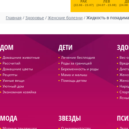
РАК
ЛЕВ
Д
(22.06 - 23.07)
(24.07 - 23.08)
(24.08 
Главная
/
Здоровье
/
Женские болезни
/
Жидкость в позадим
ДОМ
ДЕТИ
ЗДО
Домашние животные
Лечение бесплодия
Вес-
Рассчитай
Роды за границей
Вред
Домашние цветы
Беременность и роды
Диет
Рецепты
Мама и малыш
Женс
Умные вещи
Помощь детям
Женс
Уютный дом
Наро
Экономная хозяйка
Спор
Ясны
МОДА
ЗВЕЗДЫ
ПСИ
Модные тенденции
О знаменитостях
Леди 