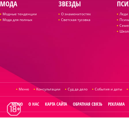
МОДА
ЗВЕЗДЫ
ПСИ
Модные тенденции
О знаменитостях
Леди 
Мода для полных
Светская тусовка
Псих
Семе
Школ
Меню
Консультации
Суд да дело
События и даты
МЕНЮ
О НАС
КАРТА САЙТА
ОБРАТНАЯ СВЯЗЬ
РЕКЛАМА
© 2014
Raut.ru