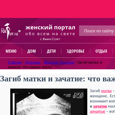
МЕНЮ
ДОМ
ДЕТИ
ЗДОРОВЬЕ
ОТДЫХ
Главная
/
Здоровье
/
Женские болезни
/
Загиб матки и
зачатие: что важно знать?
Загиб матки и зачатие: что ва
Загиб
матки
–
женщине. Ест
возникает во
и
зачатие
мал
зачатие
– воп