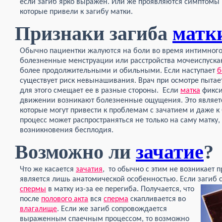
если загиб ярко выражен. Или же проявляются симптомы
которые привели к загибу матки.
Признаки загиба
матк
Обычно пациентки жалуются на боли во время интимного 
болезненные менструации или расстройства мочеиспускан
более продолжительными и обильными. Если наступает
б
существует риск невынашивания. Врач при осмотре пытае
для этого смещает ее в разные стороны. Если
матка
фикси
движении возникают болезненные ощущения. Это являетс
которые могут привести к проблемам с зачатием и даже 
процесс может распространяться не только на саму матку,
возникновения бесплодия.
Возможно ли
зачатие
?
Что же касается
зачатия
, то обычно с этим не возникает 
является лишь анатомической особенностью. Если загиб 
спермы
в матку из-за ее перегиба. Получается,
что
после
полового акта
вся
сперма
скапливается во
влагалище
. Если же загиб сопровождается
выраженным спаечным процессом, то возможно