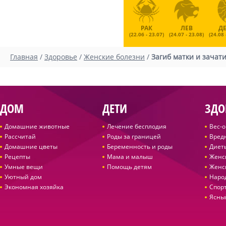
РАК
ЛЕВ
Д
(22.06 - 23.07)
(24.07 - 23.08)
(24.08 
Главная
/
Здоровье
/
Женские болезни
/
Загиб матки и зачати
ДОМ
ДЕТИ
ЗДО
Домашние животные
Лечение бесплодия
Вес-
Рассчитай
Роды за границей
Вред
Домашние цветы
Беременность и роды
Диет
Рецепты
Мама и малыш
Женс
Умные вещи
Помощь детям
Женс
Уютный дом
Наро
Экономная хозяйка
Спор
Ясны