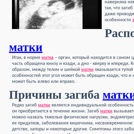
наверняка не
так, что загиб
даже приводит
особенности
Расп
матки
Итак, в норме
матка
– орган, который находится в самом ц
часть обращена книзу и кзади, а дно - кверху и кпереди. 
образом, между телом и шейкой
матки
оказывается тупой 
особенностей этот угол может быть обращен кзади, что 
может быть влево или вправо.
Причины загиба
матк
Редко загиб
матки
является индивидуальной особенностью
он приобретается в течение жизни. Загиб
матки
вызывает
можно назвать тяжелые физические нагрузки, эндометри
ее придатков, заболевания кишечника, несвоевременное
детстве, запоры и некоторые другие. Симптомы этого забо