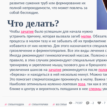
развитие сужения труб или формирование их
полной непроходимости, что может повлечь за
собой бесплодие.
Что делать?
Чтобы
зачатие
было успешным для начала нужно
устранить причину, которая вызвала загиб
матки
. Обязат
процессы в малом тазу и не забывать об их профилактике
избавится от них нелегко. Для этого назначаются специа
грязелечение и ферментотерапия. Все эти виды лечения 
Иногда рекомендуют гинекологический массаж. Полезно и
правило, в этих случаях рекомендуют специальные упраж
тренировку и укрепление мышц тазового дна и брюшного 
увеличения шансов на
зачатие
рекомендуется после
поло
«березка» и находиться в ней несколько минут. Можно та
Это помогает сперматозоидам проникнуть в матку. Важна
Наиболее оптимальна коленно-локтевая
поза
, так как в 
ближе к центру и вероятность попадания в нее
спермы
ув
- 71337
- 2
- 7
//
СТАТЬИ РАЗДЕЛА
//
СТАТЬИ РУБРИКИ
//
ВСЕ СТАТЬИ