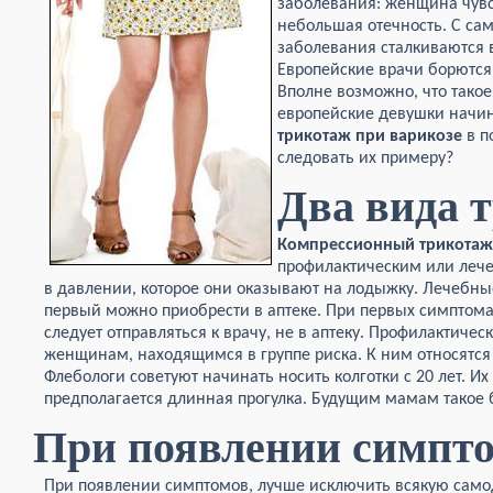
заболевания: женщина чувст
небольшая отечность. С с
заболевания сталкиваются 
Европейские врачи борются 
Вполне возможно, что такое
европейские девушки начи
трикотаж при варикозе
в п
следовать их примеру?
Два вида 
Компрессионный трикотаж
профилактическим или леч
в давлении, которое они оказывают на лодыжку. Лечебные
первый можно приобрести в аптеке. При первых симптом
следует отправляться к врачу, не в аптеку. Профилактиче
женщинам, находящимся в группе риска. К ним относятся
Флебологи советуют начинать носить колготки с 20 лет. И
предполагается длинная прогулка. Будущим мамам такое б
При появлении симпт
При появлении симптомов, лучше исключить всякую само