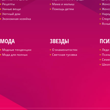
Рецепты
Мама и малыш
Женс
Умные вещи
Помощь детям
Женс
Уютный дом
Наро
Экономная хозяйка
Спор
Ясны
МОДА
ЗВЕЗДЫ
ПСИ
Модные тенденции
О знаменитостях
Леди 
Мода для полных
Светская тусовка
Псих
Семе
Школ