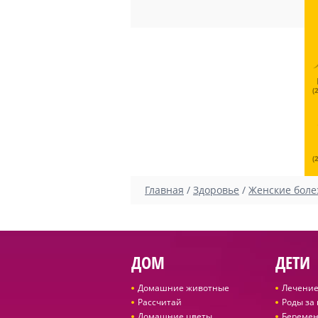
(
(
Главная
/
Здоровье
/
Женские боле
ДОМ
ДЕТИ
Домашние животные
Лечение
Рассчитай
Роды за
Домашние цветы
Беремен