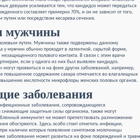
ных девушек усиливается тем, что кандидоз может передаться
жденного составляет примерно 70%, и он не зависит от того,
 путем или посредством кесарева сечения.
и мужчины
 половым путем. Мужчины также подвержены данному
 у мужчин обычно проходит в латентной, скрытой форме,
незащищенного полового контакта. В связи с этим врачи
тнерам, если у одного из них был выявлен кандидоз.
могут проявиться и на фоне других заболеваний, например,
чае повышенное содержание сахара отмечается во влагалищных
повышению кислотности микрофлоры женских половых органов.
ие заболевания
 инфекционные заболевания, сопровождающиеся
 снижающие защитные силы организма, также могут
абленный иммунитет не может препятствовать размножению
ния обостряются. Здесь особо стоит отметить инфекции,
при наличии которых появление симптомов молочницы
кже заболевание может развиться на фоне повреждений и трав