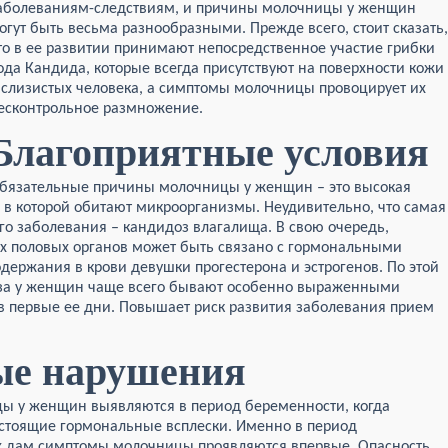
аболеваниям-следствиям, и причины молочницы у женщин
огут быть весьма разнообразными. Прежде всего, стоит сказать,
то в ее развитии принимают непосредственное участие грибки
ода Кандида, которые всегда присутствуют на поверхности кожи
 слизистых человека, а симптомы молочницы провоцирует их
есконтрольное размножение.
Благоприятные условия
бязательные причины молочницы у женщин – это высокая
, в которой обитают микроорганизмы. Неудивительно, что самая
о заболевания – кандидоз влагалища. В свою очередь,
х половых органов может быть связано с гормональными
ржания в крови девушки прогестерона и эстрогенов. По этой
за у женщин чаще всего бывают особенно выраженными
в первые ее дни. Повышает риск развития заболевания прием
ые нарушения
ы у женщин выявляются в период беременности, когда
стоящие гормональные всплески. Именно в период
 дам симптомы молочницы проявляются впервые. Опасность