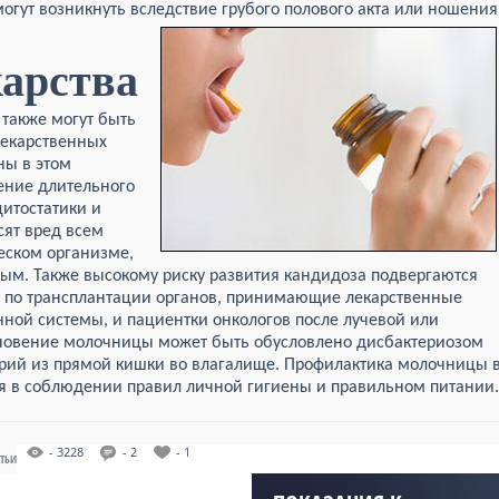
огут возникнуть вследствие грубого полового акта или ношения
арства
также могут быть
лекарственных
ны в этом
ение длительного
цитостатики и
сят вред всем
еском организме,
ным. Также высокому риску развития кандидоза подвергаются
 по трансплантации органов, принимающие лекарственные
ной системы, и пациентки онкологов после лучевой или
новение молочницы может быть обусловлено дисбактериозом
рий из прямой кишки во влагалище. Профилактика молочницы 
я в соблюдении правил личной гигиены и правильном питании.
- 3228
- 2
- 1
АТЬИ