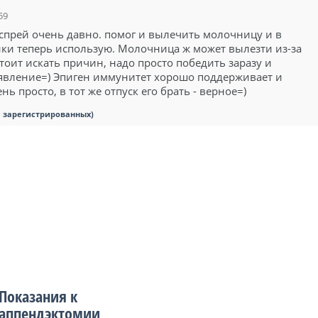
59
спрей очень давно. помог и вылечить молочницу и в
ки теперь использую. Молочница ж может вылезти из-за
е стоит искать причин, надо просто победить заразу и
оявление=) Эпиген иммунитет хорошо поддерживает и
нь просто, в тот же отпуск его брать - верное=)
я зарегистрированных)
Показания к
аппендэктомии