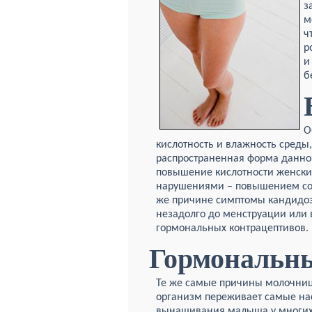
з
м
ч
р
и
б
О
кислотность и влажность среды
распространенная форма данног
повышение кислотности женски
нарушениями – повышением соде
же причине симптомы кандидо
незадолго до менструации или 
гормональных контрацептивов.
Гормональн
Те же самые причины молочниц
организм переживает самые на
вынашивания малыша у многих