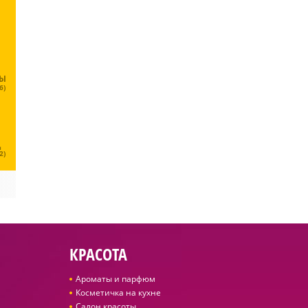
ЦЫ
6)
Ц
2)
КРАСОТА
Ароматы и парфюм
Косметичка на кухне
Салон красоты