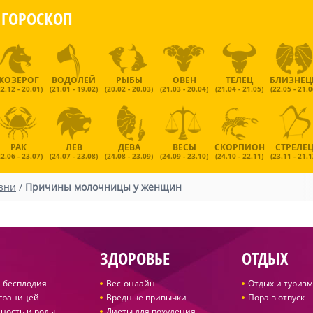
ГОРОСКОП
КОЗЕРОГ
ВОДОЛЕЙ
РЫБЫ
ОВЕН
ТЕЛЕЦ
БЛИЗНЕ
22.12 - 20.01)
(21.01 - 19.02)
(20.02 - 20.03)
(21.03 - 20.04)
(21.04 - 21.05)
(22.05 - 21.0
РАК
ЛЕВ
ДЕВА
ВЕСЫ
СКОРПИОН
СТРЕЛЕ
22.06 - 23.07)
(24.07 - 23.08)
(24.08 - 23.09)
(24.09 - 23.10)
(24.10 - 22.11)
(23.11 - 21.1
зни
/
Причины молочницы у женщин
ЗДОРОВЬЕ
ОТДЫХ
 бесплодия
Вес-онлайн
Отдых и туризм
 границей
Вредные привычки
Пора в отпуск
ность и роды
Диеты для похудения