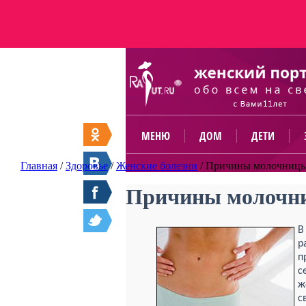
МЕНЮ
ДОМ
ДЕТИ
Главная
/
Здоровье
/
Женские болезни
/
Причины молочницы
Причины молочн
В
р
п
с
ж
с