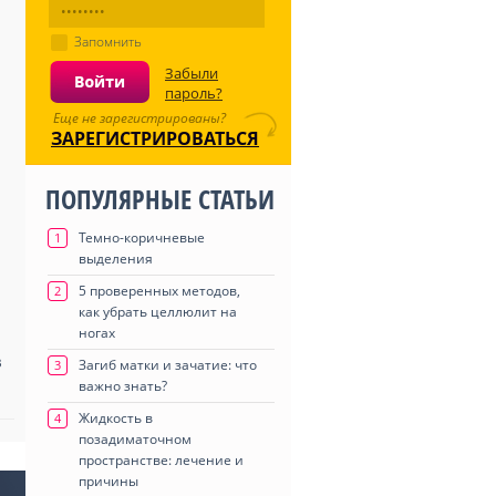
Запомнить
Забыли
пароль?
Еще не зарегистрированы?
ЗАРЕГИСТРИРОВАТЬСЯ
ПОПУЛЯРНЫЕ СТАТЬИ
Темно-коричневые
1
выделения
5 проверенных методов,
2
как убрать целлюлит на
ногах
в
Загиб матки и зачатие: что
3
важно знать?
Жидкость в
4
позадиматочном
пространстве: лечение и
причины