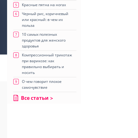
Красные пятна на ногах
5
Черный рис, коричневый
6
или красный: в чем их
польза
10 самых полезных
7
продуктов для женского
здоровья
Компрессионный трикотаж
8
при варикозе: как
правильно выбирать и
носить
О чем говорит плохое
9
самочувствие
Все статьи