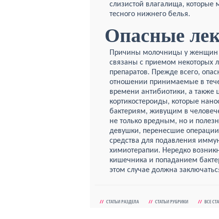
слизистой влагалища, которые м
тесного нижнего белья.
Опасные лек
Причины молочницы у женщин 
связаны с приемом некоторых 
препаратов. Прежде всего, опас
отношении принимаемые в теч
времени антибиотики, а также 
кортикостероиды, которые нано
бактериям, живущим в человеч
не только вредным, но и полез
девушки, перенесшие операции
средства для подавления иммун
химиотерапии. Нередко возник
кишечника и попаданием бакте
этом случае должна заключатьс
//
СТАТЬИ РАЗДЕЛА
//
СТАТЬИ РУБРИКИ
//
ВСЕ СТ