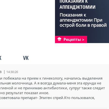
ПОКАЗАНИЯ К
АППЕНДЭКТОМИИ
Показания к
аппендэктомии При
острой боли в правой
нижней ч...
Рецепты
K
VK
3
14:30:26
 и побежала на прием к гинекологу, начались выделения
альная молочница. А я всегда думала-меня эта ерунда не
 гигиеной и не принимаю антибиотики, супруг также следит
но результат показал иное.
советовала препарат- Эпиген спрей.Кто пользовался,