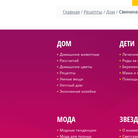
Главная
/
Рецепты
/
Дом
/
Свинина 
ДОМ
ДЕТИ
Домашние животные
Лечение
Рассчитай
Роды за
Домашние цветы
Беремен
Рецепты
Мама и
Умные вещи
Помощь
Уютный дом
Экономная хозяйка
МОДА
ЗВЕЗ
Модные тенденции
О знаме
Мода для полных
Светская