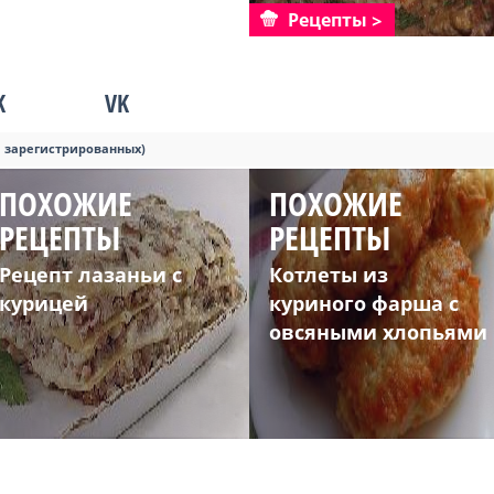
Рецепты
K
VK
я зарегистрированных)
ПОХОЖИЕ
ПОХОЖИЕ
РЕЦЕПТЫ
РЕЦЕПТЫ
Рецепт лазаньи с
Котлеты из
курицей
куриного фарша с
овсяными хлопьями