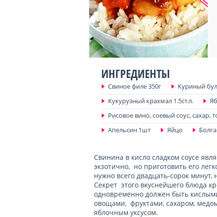
ИНГРЕДИЕНТЫ
Свиное филе 350г
Куриный бул
Кукурузный крахмал 1.5ст.л.
Яб
Рисовое вино, соевый соус, сахар, то
Апельсин 1шт
Яйцо
Болга
Свинина в кисло сладком соусе яв
экзотично, но приготовить его легк
нужно всего двадцать-сорок минут, 
Секрет этого вкуснейшего блюда кро
одновременно должен быть кислыми,
овощами, фруктами, сахаром, медом
яблочным уксусом.