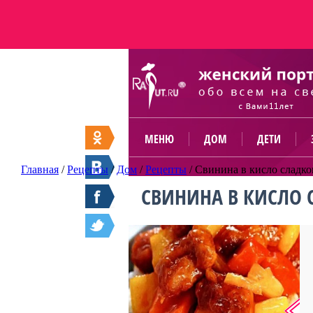
МЕНЮ
ДОМ
ДЕТИ
Главная
/
Рецепты
/
Дом
/
Рецепты
/
Свинина в кисло сладко
СВИНИНА В КИСЛО 