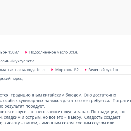
ьон 150мл
Подсолнечное масло 3ст.л.
лочный уксус 1ст.л.
матная паста, вода 1ст.л.
Морковь 1\2
Зеленый лук 1шт
рский перец
ляется традиционным китайским блюдом. Оно достаточно
о, особых кулинарных навыков для этого не требуется. Потрати
но результат порадует.
ется в соусе – от него зависит вкус и запах. По традиции, он
 сладким и острым, но все это – в меру. Сладость создают
; кислоту – вином, лимонным соком, соевым соусом или