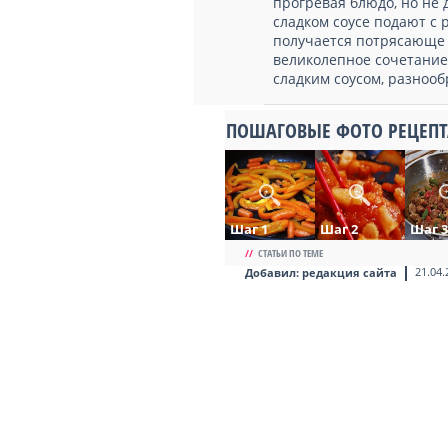
прогревая блюдо, но не 
сладком соусе подают с
получается потрясающе 
великолепное сочетание 
сладким соусом, разнооб
ПОШАГОВЫЕ ФОТО РЕЦЕПТ
Шаг 1
Шаг 2
Шаг 3
//
СТАТЬИ ПО ТЕМЕ
21.04.
Добавил:
редакция сайта