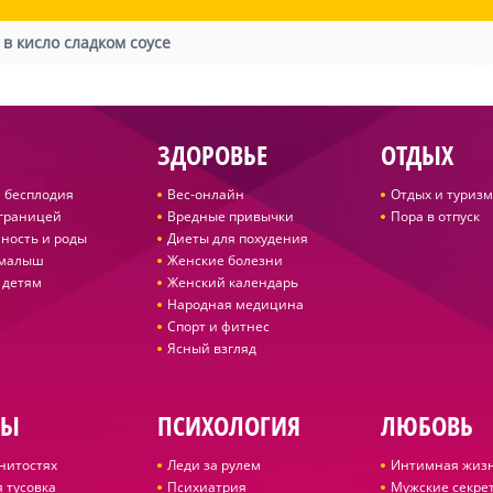
в кисло сладком соусе
ЗДОРОВЬЕ
ОТДЫХ
 бесплодия
Вес-онлайн
Отдых и туризм
 границей
Вредные привычки
Пора в отпуск
ность и роды
Диеты для похудения
 малыш
Женские болезни
 детям
Женский календарь
Народная медицина
Спорт и фитнес
Ясный взгляд
ДЫ
ПСИХОЛОГИЯ
ЛЮБОВЬ
нитостях
Леди за рулем
Интимная жиз
 тусовка
Психиатрия
Мужские секре