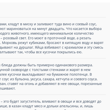
ми, кладут в миску и заливают туда вино и соевый соус,
ют мариноваться на минут двадцать. Что касается выбора
олодого животного, имеющего минимальное количество
– розовый свет. Его моют в проточной воде, а резать
. Морковь режут кубиками, бросают в кипящую воду и варят
идывают на дуршлаг. Яйца взбивают с крахмалом и эту смесь
алтывают так, чтобы все кусочки покрылись ею.
 блюда должны быть примерно одинакового размера.
унной сковороде с толстыми стенками и жарят в нем
далее кусочки выкладывают на бумажное полотенце. В
соус из бульона, уксуса, сахара, кетчупа и соевого соуса.
зан, ставят на огонь и добавляют в нее овощи, порезанные
мешивают.
– это будет загуститель, вливают в овощи и все доводят до
ише, в казан кладут мясо и дольки апельсины, и, лишь