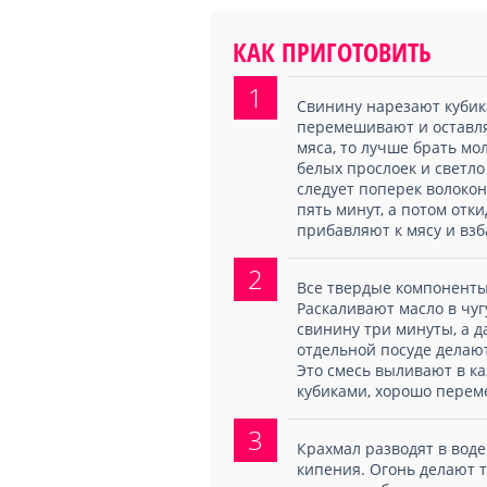
КАК ПРИГОТОВИТЬ
1
Свинину нарезают кубика
перемешивают и оставля
мяса, то лучше брать м
белых прослоек и светло 
следует поперек волокон
пять минут, а потом отк
прибавляют к мясу и взб
2
Все твердые компоненты
Раскаливают масло в чуг
свинину три минуты, а 
отдельной посуде делают 
Это смесь выливают в ка
кубиками, хорошо пере
3
Крахмал разводят в воде 
кипения. Огонь делают т