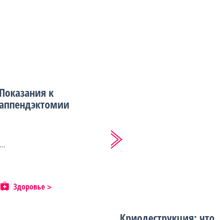
Показания к
аппендэктомии
...
Здоровье
Криодеструкция: что