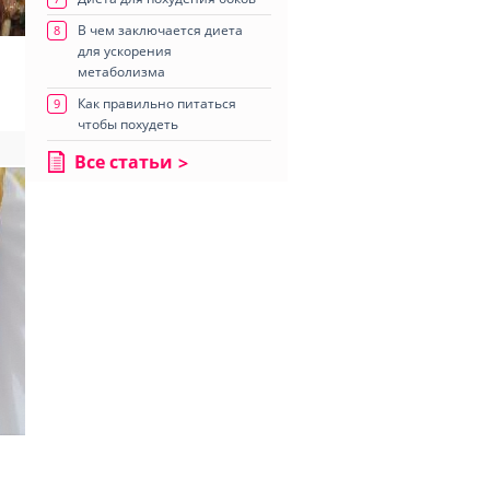
В чем заключается диета
8
для ускорения
метаболизма
Как правильно питаться
9
чтобы похудеть
Все статьи