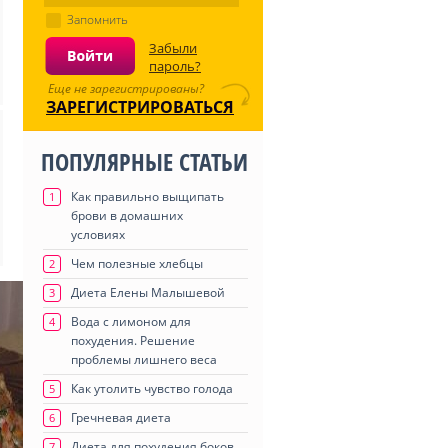
Запомнить
Забыли
пароль?
Еще не зарегистрированы?
ЗАРЕГИСТРИРОВАТЬСЯ
ПОПУЛЯРНЫЕ СТАТЬИ
Как правильно выщипать
1
брови в домашних
условиях
Чем полезные хлебцы
2
Диета Елены Малышевой
3
Вода с лимоном для
4
похудения. Решение
проблемы лишнего веса
Как утолить чувство голода
5
Гречневая диета
6
Диета для похудения боков
7