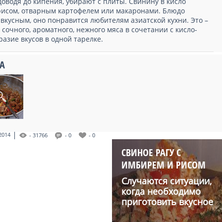
доводя до кипения, убирают с плиты. Свинину в кисло
 рисом, отварным картофелем или макаронами. Блюдо
вкусным, оно понравится любителям азиатской кухни. Это –
сочного, ароматного, нежного мяса в сочетании с кисло-
разие вкусов в одной тарелке.
А
2014
- 31766
- 0
- 0
СВИНОЕ РАГУ С
ИМБИРЕМ И РИСОМ
Случаются ситуации,
когда необходимо
приготовить вкусное
блю...