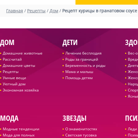
Главная
/
Рецепты
/
Дом
/
Рецепт курицы в гранатовом соусе
ДОМ
ДЕТИ
ЗДО
Домашние животные
Лечение бесплодия
Вес-
Рассчитай
Роды за границей
Вред
Домашние цветы
Беременность и роды
Диет
Рецепты
Мама и малыш
Женс
Умные вещи
Помощь детям
Женс
Уютный дом
Наро
Экономная хозяйка
Спор
Ясны
МОДА
ЗВЕЗДЫ
ПСИ
Модные тенденции
О знаменитостях
Леди 
Мода для полных
Светская тусовка
Псих