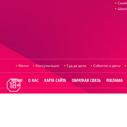
Семе
Школ
Меню
Консультации
Суд да дело
События и даты
МЕНЮ
О НАС
КАРТА САЙТА
ОБРАТНАЯ СВЯЗЬ
РЕКЛАМА
© 2014
Raut.ru
.