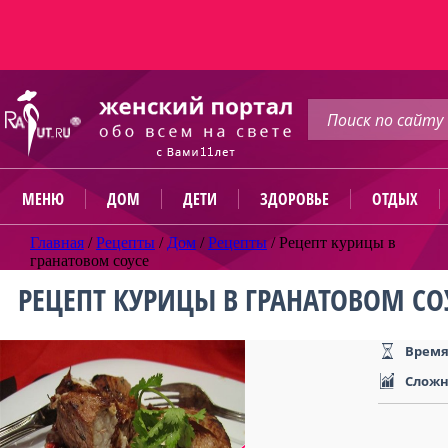
МЕНЮ
ДОМ
ДЕТИ
ЗДОРОВЬЕ
ОТДЫХ
Главная
/
Рецепты
/
Дом
/
Рецепты
/
Рецепт курицы в
гранатовом соусе
РЕЦЕПТ КУРИЦЫ В ГРАНАТОВОМ СО
Время
Сложн