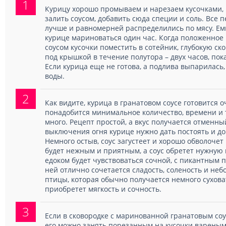
1
Курицу хорошо промываем и нарезаем кусочками, 
залить соусом, добавить сюда специи и соль. Все 
лучше и равномерней распределились по мясу. Ем
курице мариноваться один час. Когда положенное
соусом кусочки поместить в сотейник, глубокую с
под крышкой в течение полутора – двух часов, по
Если курица еще не готова, а подлива выпарилась
воды.
2
Как видите, курица в гранатовом соусе готовится о
понадобится минимальное количество, времени и 
много. Рецепт простой, а вкус получается отменны
выключения огня курице нужно дать постоять и д
Немного остыв, соус загустеет и хорошо обволочет 
будет нежным и приятным, а соус обретет нужную 
едоком будет чувствоваться сочной, с пикантным п
ней отлично сочетается сладость, соленость и неб
птицы, которая обычно получается немного сухова
приобретет мягкость и сочность.
3
Если в сковородке с маринованной гранатовым соус
его можно занять порезанным на кусочки вареным