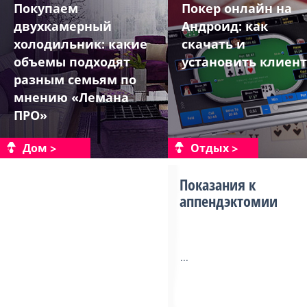
Покупаем
Покер онлайн на
двухкамерный
Андроид: как
холодильник: какие
скачать и
объемы подходят
установить клиент
разным семьям по
мнению «Лемана
ПРО»
Дом
Отдых
Показания к
аппендэктомии
...