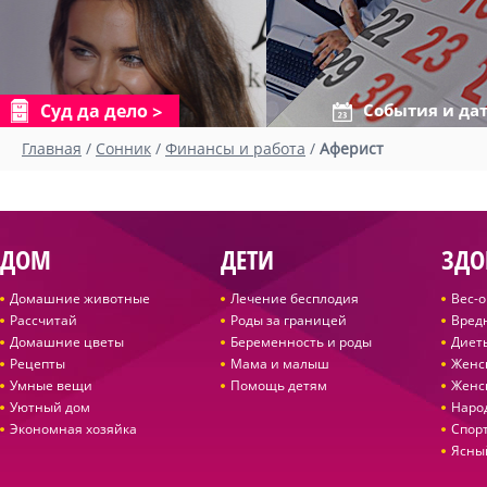
Суд да дело
События и да
Главная
/
Сонник
/
Финансы и работа
/
Аферист
ДОМ
ДЕТИ
ЗДО
Домашние животные
Лечение бесплодия
Вес-
Рассчитай
Роды за границей
Вред
Домашние цветы
Беременность и роды
Диет
Рецепты
Мама и малыш
Женс
Умные вещи
Помощь детям
Женс
Уютный дом
Наро
Экономная хозяйка
Спор
Ясны