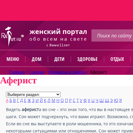
МЕНЮ
ДОМ
ДЕТИ
ЗДОРОВЬЕ
ОТДЫХ
Главная
/
Сонник
/
Финансы и работа
/
Аферист
Аферист
А
Б
В
Г
Д
Е
Ж
З
И
Й
К
Л
М
Н
О
П
Р
С
Т
У
Ф
Х
Ц
Ч
Ш
Щ
Э
Ю
Я
Видеть
аферист
а во сне – это знак того, что вы в настоящ
шаги. Сон может подчеркнуть, что вами играют. Возможно, с
Если во сне вы выступаете в роли мошенника, то это означ
некоторыми ситуациями или отношениями. Сон может привл