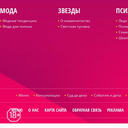
МОДА
ЗВЕЗДЫ
ПСИ
Модные тенденции
О знаменитостях
Леди 
Мода для полных
Светская тусовка
Псих
Семе
Школ
Меню
Консультации
Суд да дело
События и даты
МЕНЮ
О НАС
КАРТА САЙТА
ОБРАТНАЯ СВЯЗЬ
РЕКЛАМА
© 2014
Raut.ru
.