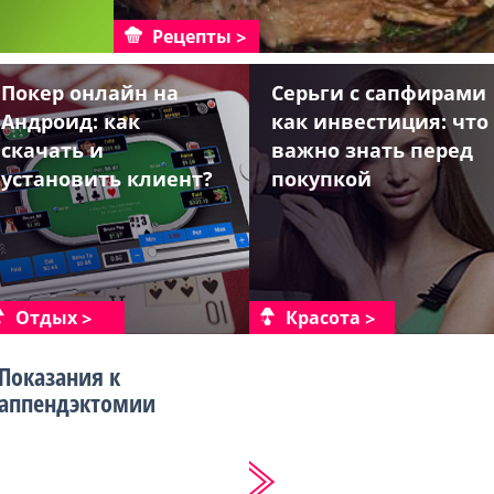
Рецепты
Покер онлайн на
Серьги с сапфирами
Андроид: как
как инвестиция: что
скачать и
важно знать перед
установить клиент?
покупкой
Отдых
Красота
Показания к
аппендэктомии
...