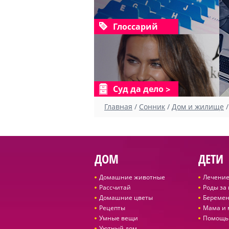
Глоссарий
Суд да дело
Главная
/
Сонник
/
Дом и жилище
ДОМ
ДЕТИ
Домашние животные
Лечение
Рассчитай
Роды за
Домашние цветы
Беремен
Рецепты
Мама и
Умные вещи
Помощь
Уютный дом