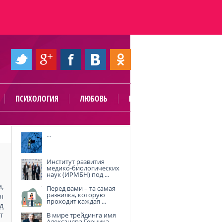
ПСИХОЛОГИЯ
ЛЮБОВЬ
ПОЛЕЗНО
...
Институт развития
медико-биологических
наук (ИРМБН) под ...
,
Перед вами – та самая
развилка, которую
я
проходит каждая ...
д
т
В мире трейдинга имя
Александра Герчика