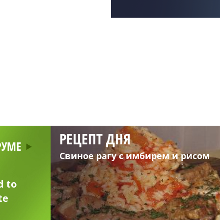
РЕЦЕПТ ДНЯ
РУМЕ
Свиное рагу с имбирем и рисом
d to
te