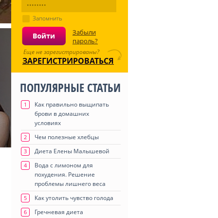
Запомнить
Забыли
пароль?
Еще не зарегистрированы?
ЗАРЕГИСТРИРОВАТЬСЯ
ПОПУЛЯРНЫЕ СТАТЬИ
Как правильно выщипать
1
брови в домашних
условиях
Чем полезные хлебцы
2
Диета Елены Малышевой
3
Вода с лимоном для
4
похудения. Решение
проблемы лишнего веса
Как утолить чувство голода
5
Гречневая диета
6