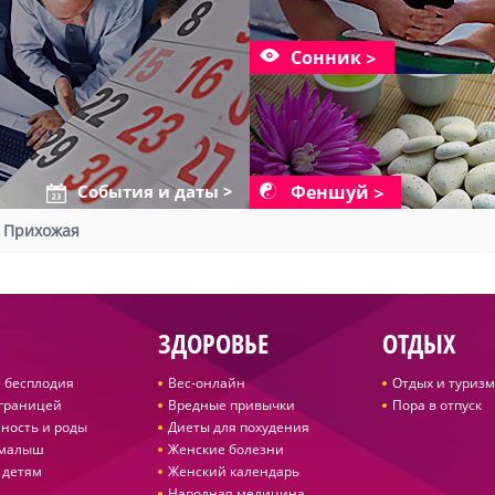
Сонник
Феншуй
События и даты >
/
Прихожая
ЗДОРОВЬЕ
ОТДЫХ
 бесплодия
Вес-онлайн
Отдых и туризм
 границей
Вредные привычки
Пора в отпуск
ность и роды
Диеты для похудения
 малыш
Женские болезни
 детям
Женский календарь
Народная медицина