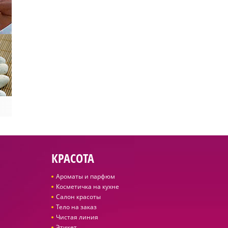
КРАСОТА
Ароматы и парфюм
Косметичка на кухне
Салон красоты
Тело на заказ
Чистая линия
Этикет