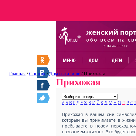
МЕНЮ
ДОМ
ДЕТИ
Главная
/
Сонник
/
Дом и жилище
/
Прихожая
Прихожая
А
Б
В
Г
Д
Е
Ж
З
И
Й
К
Л
М
Н
О
П
Р
С
Прихожая в вашем сне символизи
который вы принимаете в жизни 
пребываете в новом переходно
названием «жизнь». Это будет сво