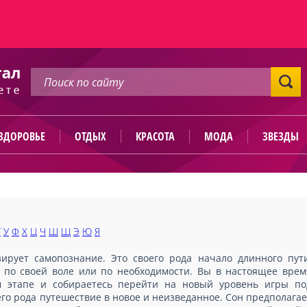
ЗДОРОВЬЕ
ОТДЫХ
КРАСОТА
МОДА
ЗВЕЗДЫ
Т
У
Ф
Х
Ц
Ч
Ш
Щ
Э
Ю
Я
рует самопознание. Это своего рода начало длинного пути
по своей воле или по необходимости. Вы в настоящее врем
м этапе и собираетесь перейти на новый уровень игры по
его рода путешествие в новое и неизведанное. Сон предполагае