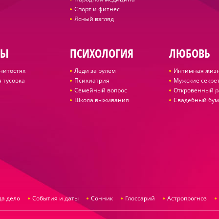
Спорт и фитнес
Ясный взгляд
ДЫ
ПСИХОЛОГИЯ
ЛЮБОВЬ
нитостях
Леди за рулем
Интимная жиз
 тусовка
Психиатрия
Мужские секре
Семейный вопрос
Откровенный р
Школа выживания
Свадебный бум
да дело
События и даты
Сонник
Глоссарий
Астропрогноз