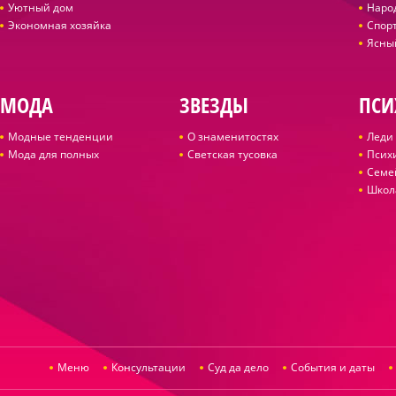
Уютный дом
Наро
Экономная хозяйка
Спор
Ясны
МОДА
ЗВЕЗДЫ
ПСИ
Модные тенденции
О знаменитостях
Леди 
Мода для полных
Светская тусовка
Псих
Семе
Школ
Меню
Консультации
Суд да дело
События и даты