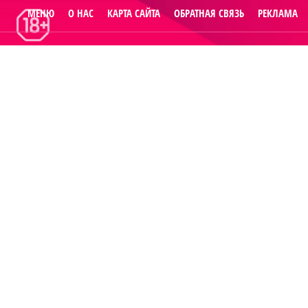
МЕНЮ
О НАС
КАРТА САЙТА
ОБРАТНАЯ СВЯЗЬ
РЕКЛАМА
© 2014
Raut.ru
.