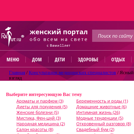
МЕНЮ
ДОМ
ДЕТИ
ЗДОРОВЬЕ
ОТДЫХ
Главная
/
Консультации медицинских специалистов
/
Ясный
взгляд
Задать вопрос
Выберите интересующую Вас тему
Ароматы и парфюм (3)
Беременность и роды (1)
Диеты для похудения (5)
Домашние животные (6)
Женские болезни (5)
Интимная жизнь (26)
Мистика, Фен-шуй (3)
Модные тенденции (5)
Народная медицина (2)
Откровенный разговор (8)
Салон красоты (8)
Свадебный бум (2)