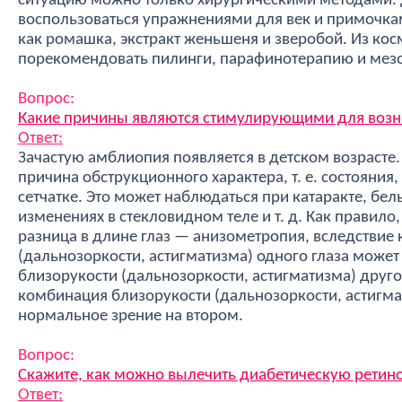
ситуацию можно только хирургическими методами. 
воспользоваться упражнениями для век и примочками
как ромашка, экстракт женьшеня и зверобой. Из ко
порекомендовать пилинги, парафинотерапию и мез
Вопрос:
Какие причины являются стимулирующими для воз
Ответ:
Зачастую амблиопия появляется в детском возрасте.
причина обструкционного характера, т. е. состояния,
сетчатке. Это может наблюдаться при катаракте, бе
изменениях в стекловидном теле и т. д. Как правил
разница в длине глаз — анизометропия, вследствие 
(дальнозоркости, астигматизма) одного глаза может
близорукости (дальнозоркости, астигматизма) друго
комбинация близорукости (дальнозоркости, астигма
нормальное зрение на втором.
Вопрос:
Скажите, как можно вылечить диабетическую ретин
Ответ: