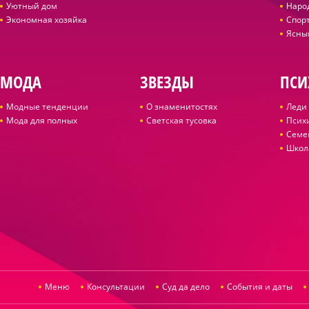
Уютный дом
Наро
Экономная хозяйка
Спор
Ясны
МОДА
ЗВЕЗДЫ
ПСИ
Модные тенденции
О знаменитостях
Леди 
Мода для полных
Светская тусовка
Псих
Семе
Школ
Меню
Консультации
Суд да дело
События и даты