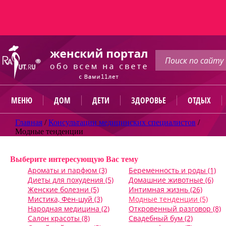
МЕНЮ
ДОМ
ДЕТИ
ЗДОРОВЬЕ
ОТДЫХ
Главная
/
Консультации медицинских специалистов
/
Модные тенденции
Задать вопрос
Выберите интересующую Вас тему
Ароматы и парфюм (3)
Беременность и роды (1)
Диеты для похудения (5)
Домашние животные (6)
Женские болезни (5)
Интимная жизнь (26)
Мистика, Фен-шуй (3)
Модные тенденции (5)
Народная медицина (2)
Откровенный разговор (8)
Салон красоты (8)
Свадебный бум (2)