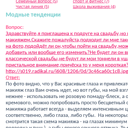
Семейный вопрос (5)
спорт и фитнес (7)
Чистая линия (5)
Школа выживания (4)
Модные тенденции
Вопрос:
Здравствуйте,я приглашена к подруге на свадьбу,но 
макияжем.Скажите пожалуйста,подходит ли мне так
на фото,подойдёт ли он,чтобы пойти на свадьбу,мож
добавить или вообще его изменить?Не будет ли он 
классической свадьбы,не будут ли мои тоннели в у
пристальное внимание,причёска то у меня короткая
http://s019.radikal.ru/i608/1206/0d/3c46ca60c1c8.jp
Ответ:
По фото видно, что у Вас красивые глаза и привлек
макияж глаз Вам очень идет, но вот губы, на мой вз
нежнее - использовать не розовую помаду-блеск, а 
кремового, можно попробовать просто бесцветный с
макияжа работает всегда - выделяем интенсивным ц
соответственно, либо глаза, либо губы. На некоторы
смотрится такая схема макияжа - на глазах минимум