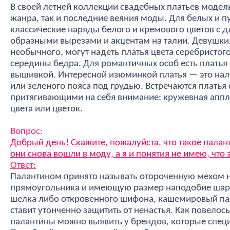
В своей летней коллекции свадебных платьев модель
жанра, так и последние веяния моды. Для белых и п
классические наряды белого и кремового цветов с
образными вырезами и акцентам на талии. Девушки, 
необычного, могут надеть платья цвета серебристог
середины бедра. Для романтичных особ есть плать
вышивкой. Интересной изюминкой платья — это нал
или зеленого пояса под грудью. Встречаются плать
притягивающими на себя внимание: кружевная аппли
цвета или цветок.
Вопрос:
Добрый день! Скажите, пожалуйста, что такое палант
они снова вошли в моду, а я и понятия не имею, что 
Ответ:
Палантином принято называть отороченную мехом
прямоугольника и имеющую размер наподобие шарф
шелка либо откровенного шифона, кашемировый па
ставит утонченно защитить от ненастья. Как повело
палантины можно выявить у брендов, которые спец