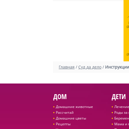
(
(
Главная
/
Суд да дело
/
Инструкци
ДОМ
ДЕТИ
Домашние животные
Лечение
Рассчитай
Роды за
Домашние цветы
Беремен
Рецепты
Мама и