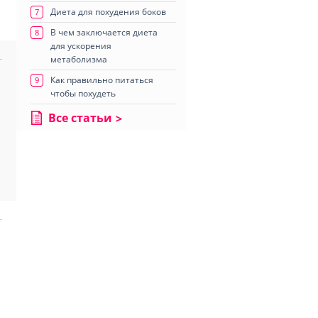
Диета для похудения боков
7
В чем заключается диета
8
для ускорения
метаболизма
Как правильно питаться
9
чтобы похудеть
Все статьи