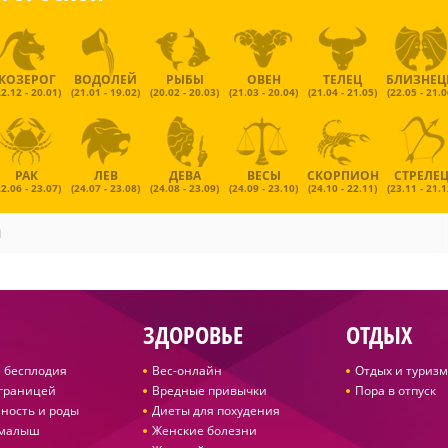
КОЗЕРОГ
ВОДОЛЕЙ
РЫБЫ
ОВЕН
ТЕЛЕЦ
БЛИЗНЕ
22.12 - 20.01)
(21.01 - 19.02)
(20.02 - 20.03)
(21.03 - 20.04)
(21.04 - 21.05)
(22.05 - 21.0
РАК
ЛЕВ
ДЕВА
ВЕСЫ
СКОРПИОН
СТРЕЛЕ
22.06 - 23.07)
(24.07 - 23.08)
(24.08 - 23.09)
(24.09 - 23.10)
(24.10 - 22.11)
(23.11 - 21.1
и
ЗДОРОВЬЕ
ОТДЫХ
 бесплодия
Вес-онлайн
Отдых и туризм
 границей
Вредные привычки
Пора в отпуск
ность и роды
Диеты для похудения
 малыш
Женские болезни