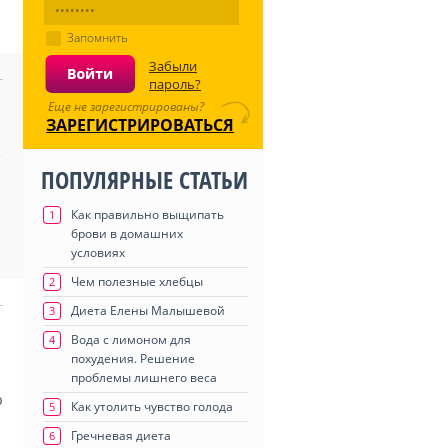
Запомнить
Забыли
пароль?
Еще не зарегистрированы?
ЗАРЕГИСТРИРОВАТЬСЯ
е
ПОПУЛЯРНЫЕ СТАТЬИ
Как правильно выщипать
1
брови в домашних
условиях
Чем полезные хлебцы
2
Диета Елены Малышевой
3
Вода с лимоном для
4
похудения. Решение
проблемы лишнего веса
ю
Как утолить чувство голода
5
Гречневая диета
6