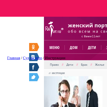
МЕНЮ
ДОМ
ДЕТИ
Главная
/
Суд да дело
/
Инструкции
Право
Дети
Брак
Жилье
//
//
//
// ИНСТРУКЦИИ