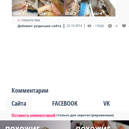
Шаг 1
Шаг 2
Шаг 3
Шаг 4
//
СТАТЬИ ПО ТЕМЕ
22.10.2014
Добавил:
редакция сайта
- 17928
- 0
-
Комментарии
Сайта
FACEBOOK
VK
Оставить комментарий
(только для зарегистрированных)