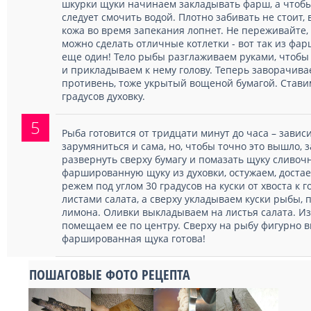
шкурки щуки начинаем закладывать фарш, а чтобы 
следует смочить водой. Плотно забивать не стоит, в
кожа во время запекания лопнет. Не переживайте, 
можно сделать отличные котлетки - вот так из ф
еще один! Тело рыбы разглаживаем руками, чтобы
и прикладываем к нему голову. Теперь заворачива
противень, тоже укрытый вощеной бумагой. Стави
градусов духовку.
5
Рыба готовится от тридцати минут до часа – завис
зарумяниться и сама, но, чтобы точно это вышло, 
развернуть сверху бумагу и помазать щуку сливоч
фаршированную щуку из духовки, остужаем, достае
режем под углом 30 градусов на куски от хвоста к г
листами салата, а сверху укладываем куски рыбы,
лимона. Оливки выкладываем на листья салата. И
помещаем ее по центру. Сверху на рыбу фигурно 
фаршированная щука готова!
ПОШАГОВЫЕ ФОТО РЕЦЕПТА