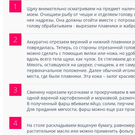
1
Щуку внимательно осматриваем на предмет нали
моем. Очищаем рыбу от чешуи и отделяем голову, 
нее надрезы. Она должны отойти вместе с потрох
голову обрабатываем - вырезаем плавники и жабр
2
Аккуратно отрезаем верхний и нижний плавники р
повредилась. Теперь, со стороны отрезанной голов
можно сделать с помощью вилки или ножа, но удо
вдоль всего тела щуки, как чулок. Ее стягиваем до 
Мякоть, оставшуюся на шкурке, счищаем, а ее сам
первоначальное положение. Далее обычной иголк
места, где были плавники. Эта кожа – залог красив
3
Свинину нарезаем кусочками и прокручиваем в мя
одной вареной картофелиной и морковкой, размоч
В полученный фарш вбиваем яйцо, солим, перчим
Для придания мягкости, фарш можно еще раз прок
4
На столе раскладываем вощеную бумагу, равномер
растительное масло или можно применить фольгу.