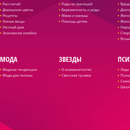
Рассчитай
Роды за границей
Вред
Домашние цветы
Беременность и роды
Диет
Рецепты
Мама и малыш
Женс
Умные вещи
Помощь детям
Женс
Уютный дом
Наро
Экономная хозяйка
Спор
Ясны
МОДА
ЗВЕЗДЫ
ПСИ
Модные тенденции
О знаменитостях
Леди 
Мода для полных
Светская тусовка
Псих
Семе
Школ