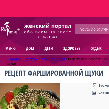
МЕНЮ
ДОМ
ДЕТИ
ЗДОРОВЬЕ
ОТДЫХ
Главная
/
Рецепты
/
Дом
/
Рецепты
/
Рецепт фаршированной
щуки
РЕЦЕПТ ФАРШИРОВАННОЙ ЩУКИ
Время
Сложн