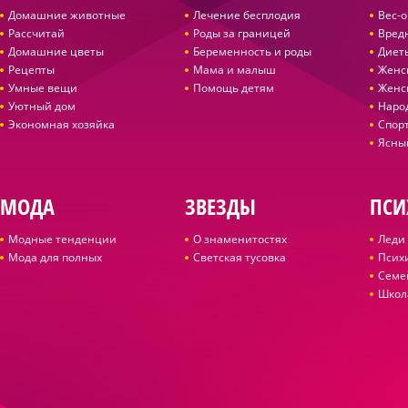
Домашние животные
Лечение бесплодия
Вес-
Рассчитай
Роды за границей
Вред
Домашние цветы
Беременность и роды
Диет
Рецепты
Мама и малыш
Женс
Умные вещи
Помощь детям
Женс
Уютный дом
Наро
Экономная хозяйка
Спор
Ясны
МОДА
ЗВЕЗДЫ
ПСИ
Модные тенденции
О знаменитостях
Леди 
Мода для полных
Светская тусовка
Псих
Семе
Школ