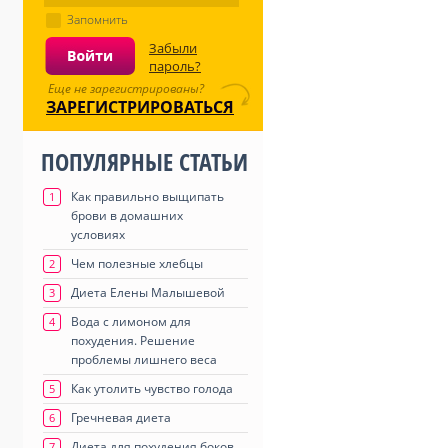
Запомнить
Забыли
пароль?
Еще не зарегистрированы?
ЗАРЕГИСТРИРОВАТЬСЯ
ПОПУЛЯРНЫЕ СТАТЬИ
Как правильно выщипать
1
брови в домашних
условиях
Чем полезные хлебцы
2
Диета Елены Малышевой
3
Вода с лимоном для
4
похудения. Решение
проблемы лишнего веса
Как утолить чувство голода
5
Гречневая диета
6
Диета для похудения боков
7