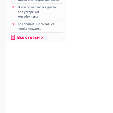
В чем заключается диета
8
для ускорения
метаболизма
Как правильно питаться
9
чтобы похудеть
Все статьи