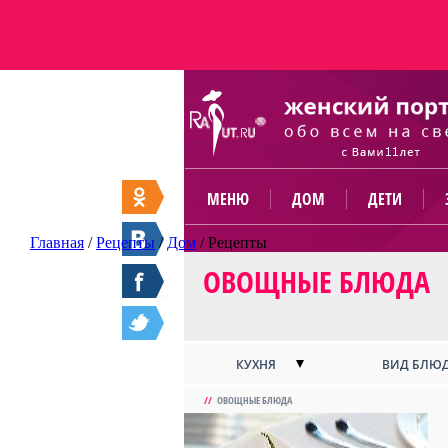
МЕНЮ
ДОМ
ДЕТИ
Главная
/
Рецепты
/
Дом
/
Рецепты
ОВОЩНЫЕ БЛЮДА
КУХНЯ
ВИД БЛЮ
//
ОВОЩНЫЕ БЛЮДА